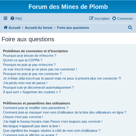
Forum des Mines de Plomb
FAQ
Inscription
Connexion
R
Accueil
Accueil du forum
Foire aux questions
e
Foire aux questions
c
h
Problèmes de connexion et d’inscription
Pourquoi ai-je besoin de m’inscrire ?
e
Qu’est-ce que la COPPA ?
r
Pourquoi ne puis-je pas m’inscrire ?
Je suis inscrit mais je ne peux pas me connecter !
c
Pourquoi ne puis-je pas me connecter ?
Je m’étais déjà inscrit par le passé mais ne peux à présent plus me connecter ?!
h
J’ai perdu mon mot de passe !
e
Pourquoi suis-je déconnecté automatiquement ?
À quoi sert « Supprimer les cookies » ?
r
Préférences et paramètres des utilisateurs
Comment puis-je modifier mes paramètres ?
Comment puis-je masquer mon nom d’utilisateur de la liste des utilisateurs en ligne ?
L’heure n’est pas correcte !
J’ai réglé le fuseau horaire mais l’heure n’est toujours pas correcte !
Ma langue n’apparaît pas dans la liste !
Que signifient les images situées à côté de mon nom d’utilisateur ?
Comment puis-je afficher un avatar ?