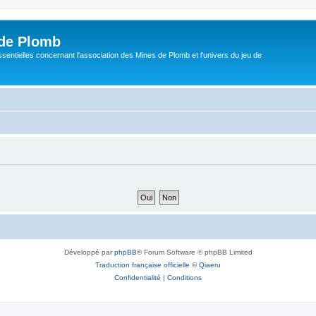
de Plomb
sentielles concernant l'association des Mines de Plomb et l'univers du jeu de
Développé par
phpBB
® Forum Software © phpBB Limited
Traduction française officielle
©
Qiaeru
Confidentialité
|
Conditions