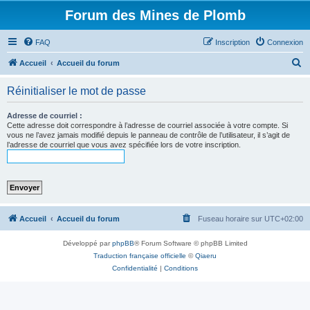
Forum des Mines de Plomb
FAQ
Inscription
Connexion
R
Accueil
Accueil du forum
e
Réinitialiser le mot de passe
c
h
Adresse de courriel :
Cette adresse doit correspondre à l’adresse de courriel associée à votre compte. Si
e
vous ne l’avez jamais modifié depuis le panneau de contrôle de l’utilisateur, il s’agit de
l’adresse de courriel que vous avez spécifiée lors de votre inscription.
r
c
h
e
r
Accueil
Accueil du forum
Fuseau horaire sur
UTC+02:00
Développé par
phpBB
® Forum Software © phpBB Limited
Traduction française officielle
©
Qiaeru
Confidentialité
|
Conditions