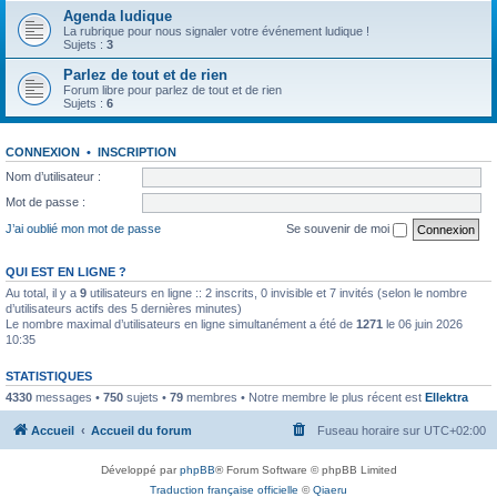
Agenda ludique
La rubrique pour nous signaler votre événement ludique !
Sujets :
3
Parlez de tout et de rien
Forum libre pour parlez de tout et de rien
Sujets :
6
CONNEXION
•
INSCRIPTION
Nom d’utilisateur :
Mot de passe :
J’ai oublié mon mot de passe
Se souvenir de moi
QUI EST EN LIGNE ?
Au total, il y a
9
utilisateurs en ligne :: 2 inscrits, 0 invisible et 7 invités (selon le nombre
d’utilisateurs actifs des 5 dernières minutes)
Le nombre maximal d’utilisateurs en ligne simultanément a été de
1271
le 06 juin 2026
10:35
STATISTIQUES
4330
messages •
750
sujets •
79
membres • Notre membre le plus récent est
Ellektra
Accueil
Accueil du forum
Fuseau horaire sur
UTC+02:00
Développé par
phpBB
® Forum Software © phpBB Limited
Traduction française officielle
©
Qiaeru