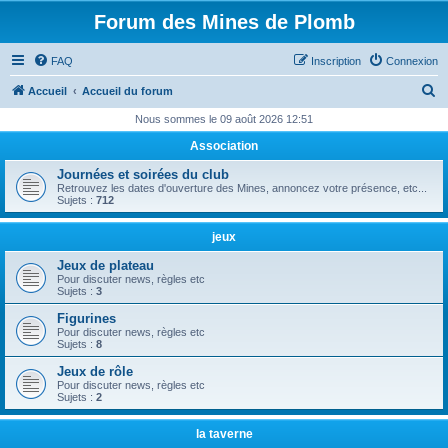
Forum des Mines de Plomb
FAQ
Inscription
Connexion
R
Accueil
Accueil du forum
e
Nous sommes le 09 août 2026 12:51
c
Association
h
Journées et soirées du club
e
Retrouvez les dates d'ouverture des Mines, annoncez votre présence, etc...
Sujets :
712
r
c
jeux
h
Jeux de plateau
Pour discuter news, règles etc
e
Sujets :
3
r
Figurines
Pour discuter news, règles etc
Sujets :
8
Jeux de rôle
Pour discuter news, règles etc
Sujets :
2
la taverne