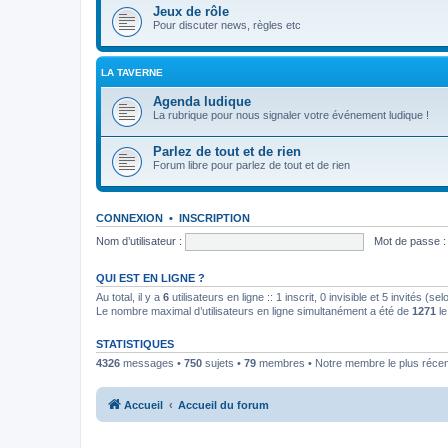
Jeux de rôle
Pour discuter news, règles etc
LA TAVERNE
Agenda ludique
La rubrique pour nous signaler votre événement ludique !
Parlez de tout et de rien
Forum libre pour parlez de tout et de rien
CONNEXION
•
INSCRIPTION
Nom d’utilisateur :
Mot de passe :
QUI EST EN LIGNE ?
Au total, il y a
6
utilisateurs en ligne :: 1 inscrit, 0 invisible et 5 invités (
Le nombre maximal d’utilisateurs en ligne simultanément a été de
1271
le
STATISTIQUES
4326
messages •
750
sujets •
79
membres • Notre membre le plus récen
Accueil
Accueil du forum