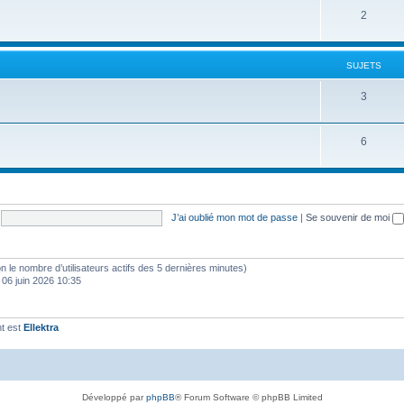
S
2
j
t
u
e
s
j
t
SUJETS
e
s
S
3
t
u
s
S
6
j
u
e
j
t
e
s
J’ai oublié mon mot de passe
|
Se souvenir de moi
t
s
selon le nombre d’utilisateurs actifs des 5 dernières minutes)
 06 juin 2026 10:35
t est
Ellektra
Développé par
phpBB
® Forum Software © phpBB Limited