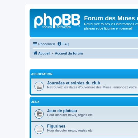
Forum des Mines 
Retrouvez toutes les informations es
plateau et de figurine en général!
Raccourcis
FAQ
Accueil
Accueil du forum
ASSOCIATION
Journées et soirées du club
Retrouvez les dates d'ouverture des Mines, annoncez votre p
JEUX
Jeux de plateau
Pour discuter news, règles etc
Figurines
Pour discuter news, règles etc