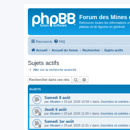
Forum des Mines 
Retrouvez toutes les informations es
plateau et de figurine en général!
Raccourcis
FAQ
Accueil
Accueil du forum
Rechercher
Sujets actifs
Sujets actifs
Aller sur la recherche avancée
Rechercher
Recherche avancée
SUJETS
Samedi 8 août
par
Alvaten
»
29 juil. 2026 10:59
» dans
Journées et soirées 
Jeudi 6 août
par
Alvaten
»
29 juil. 2026 11:00
» dans
Journées et soirées 
Samedi 1er août
par
Alvaten
»
29 juil. 2026 11:01
» dans
Journées et soirées 