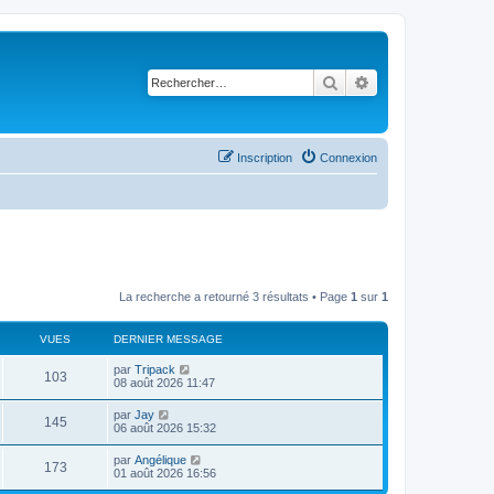
Rechercher
Recherche avancé
Inscription
Connexion
La recherche a retourné 3 résultats • Page
1
sur
1
VUES
DERNIER MESSAGE
D
par
Tripack
V
103
e
08 août 2026 11:47
r
u
n
D
par
Jay
V
145
i
e
06 août 2026 15:32
e
e
r
r
u
n
D
par
Angélique
s
m
V
173
i
e
01 août 2026 16:56
e
e
e
r
s
r