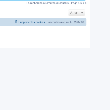
u
n
s
s
m
La recherche a retourné 3 résultats • Page
1
sur
1
i
a
e
e
e
g
s
r
e
s
Aller
s
m
a
e
g
s
e
s
Supprimer les cookies
Fuseau horaire sur
UTC+02:00
a
g
e