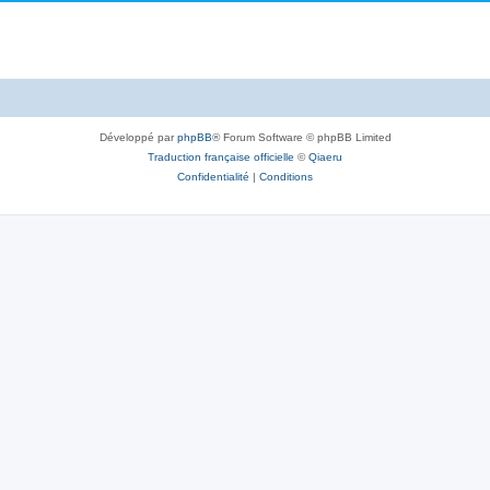
é
o
s
p
n
e
o
s
s
n
e
s
s
Développé par
phpBB
® Forum Software © phpBB Limited
e
Traduction française officielle
©
Qiaeru
s
Confidentialité
|
Conditions