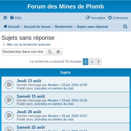
Forum des Mines de Plomb
FAQ
Inscription
Connexion
R
Accueil
Accueil du forum
Rechercher
Sujets sans réponse
e
Sujets sans réponse
c
Aller sur la recherche avancée
h
Rechercher
Recherche avancée
e
1
2
Suivant
La recherche a retourné 30 résultats
r
c
Sujets
h
Jeudi 13 août
e
Dernier message par
Alvaten
«
29 juil. 2026 10:59
Publié dans
Journées et soirées du club
r
Samedi 15 août
Dernier message par
Alvaten
«
29 juil. 2026 10:59
Publié dans
Journées et soirées du club
Jeudi 20 août
Dernier message par
Alvaten
«
29 juil. 2026 10:57
Publié dans
Journées et soirées du club
Samedi 22 août