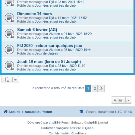
Dernier message par
Djé
«
23 mai 2021 15:42
Publié dans
Journées et soirées du club
Dimanche 14 mars
Dernier message par
Djé
«
14 mars 2021 17:52
Publié dans
Journées et soirées du club
Samedi 6 février (AG)
Dernier message par
Alvaten
«
01 févr. 2021 18:20
Publié dans
Journées et soirées du club
FIJ 2020 - retour sur quelques jeux
Dernier message par
Alvaten
«
25 févr. 2020 19:44
Publié dans
Jeux de plateau
Jeudi 19 mars (férié de St-Joseph)
Dernier message par
Djé
«
23 févr. 2020 11:10
Publié dans
Journées et soirées du club
1
2
Suivant
La recherche a retourné 30 résultats
Aller
Accueil
Accueil du forum
Fuseau horaire sur
UTC+02:00
Développé par
phpBB
® Forum Software © phpBB Limited
Traduction française officielle
©
Qiaeru
Confidentialité
|
Conditions