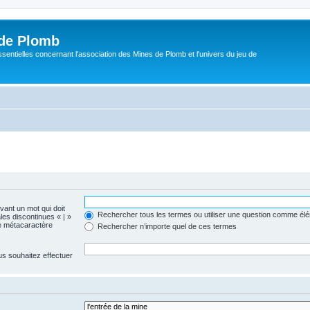
de Plomb
sentielles concernant l'association des Mines de Plomb et l'univers du jeu de
evant un mot qui doit
Rechercher tous les termes ou utiliser une question comme él
les discontinues « | »
me métacaractère
Rechercher n’importe quel de ces termes
us souhaitez effectuer