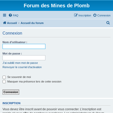
Forum des Mines de Plomb
FAQ
Inscription
Connexion
R
Accueil
Accueil du forum
e
Connexion
c
h
Nom d’utilisateur :
e
r
Mot de passe :
c
J’ai oublié mon mot de passe
h
Renvoyer le courriel d’activation
e
Se souvenir de moi
r
Masquer ma présence lors de cette session
INSCRIPTION
Vous devez être inscrit avant de pouvoir vous connecter. L’inscription est