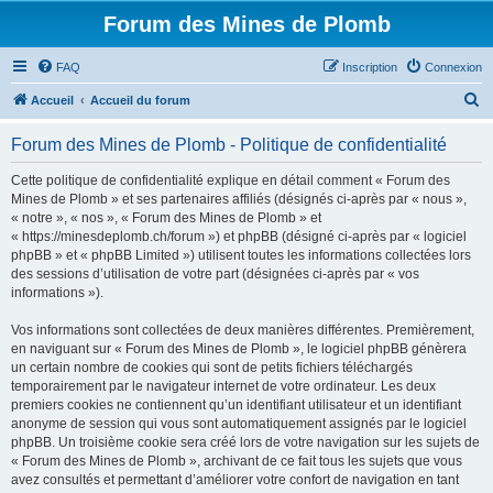
Forum des Mines de Plomb
FAQ
Inscription
Connexion
R
Accueil
Accueil du forum
e
Forum des Mines de Plomb - Politique de confidentialité
c
h
Cette politique de confidentialité explique en détail comment « Forum des
Mines de Plomb » et ses partenaires affiliés (désignés ci-après par « nous »,
e
« notre », « nos », « Forum des Mines de Plomb » et
r
« https://minesdeplomb.ch/forum ») et phpBB (désigné ci-après par « logiciel
phpBB » et « phpBB Limited ») utilisent toutes les informations collectées lors
c
des sessions d’utilisation de votre part (désignées ci-après par « vos
h
informations »).
e
Vos informations sont collectées de deux manières différentes. Premièrement,
r
en naviguant sur « Forum des Mines de Plomb », le logiciel phpBB génèrera
un certain nombre de cookies qui sont de petits fichiers téléchargés
temporairement par le navigateur internet de votre ordinateur. Les deux
premiers cookies ne contiennent qu’un identifiant utilisateur et un identifiant
anonyme de session qui vous sont automatiquement assignés par le logiciel
phpBB. Un troisième cookie sera créé lors de votre navigation sur les sujets de
« Forum des Mines de Plomb », archivant de ce fait tous les sujets que vous
avez consultés et permettant d’améliorer votre confort de navigation en tant