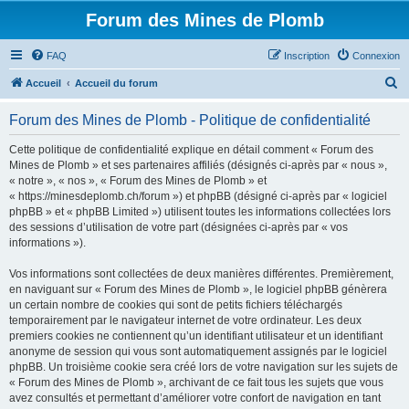
Forum des Mines de Plomb
FAQ
Inscription
Connexion
R
Accueil
Accueil du forum
e
Forum des Mines de Plomb - Politique de confidentialité
c
h
Cette politique de confidentialité explique en détail comment « Forum des
Mines de Plomb » et ses partenaires affiliés (désignés ci-après par « nous »,
e
« notre », « nos », « Forum des Mines de Plomb » et
r
« https://minesdeplomb.ch/forum ») et phpBB (désigné ci-après par « logiciel
phpBB » et « phpBB Limited ») utilisent toutes les informations collectées lors
c
des sessions d’utilisation de votre part (désignées ci-après par « vos
h
informations »).
e
Vos informations sont collectées de deux manières différentes. Premièrement,
r
en naviguant sur « Forum des Mines de Plomb », le logiciel phpBB génèrera
un certain nombre de cookies qui sont de petits fichiers téléchargés
temporairement par le navigateur internet de votre ordinateur. Les deux
premiers cookies ne contiennent qu’un identifiant utilisateur et un identifiant
anonyme de session qui vous sont automatiquement assignés par le logiciel
phpBB. Un troisième cookie sera créé lors de votre navigation sur les sujets de
« Forum des Mines de Plomb », archivant de ce fait tous les sujets que vous
avez consultés et permettant d’améliorer votre confort de navigation en tant