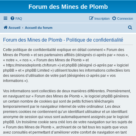
Forum des Mines de Plomb
FAQ
Inscription
Connexion
R
Accueil
Accueil du forum
e
Forum des Mines de Plomb - Politique de confidentialité
c
h
Cette politique de confidentialité explique en détail comment « Forum des
Mines de Plomb » et ses partenaires affiliés (désignés ci-après par « nous »,
e
« notre », « nos », « Forum des Mines de Plomb » et
r
« https://minesdeplomb.ch/forum ») et phpBB (désigné ci-après par « logiciel
phpBB » et « phpBB Limited ») utilisent toutes les informations collectées lors
c
des sessions d’utilisation de votre part (désignées ci-après par « vos
h
informations »).
e
Vos informations sont collectées de deux manières différentes. Premièrement,
r
en naviguant sur « Forum des Mines de Plomb », le logiciel phpBB génèrera
un certain nombre de cookies qui sont de petits fichiers téléchargés
temporairement par le navigateur internet de votre ordinateur. Les deux
premiers cookies ne contiennent qu’un identifiant utilisateur et un identifiant
anonyme de session qui vous sont automatiquement assignés par le logiciel
phpBB. Un troisième cookie sera créé lors de votre navigation sur les sujets de
« Forum des Mines de Plomb », archivant de ce fait tous les sujets que vous
avez consultés et permettant d’améliorer votre confort de navigation en tant