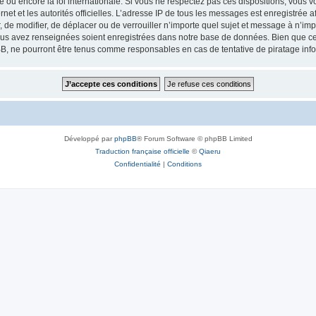
ou encore la loi internationale. Si vous ne respectez pas ces dispositions, vous v
ernet et les autorités officielles. L’adresse IP de tous les messages est enregistrée
, de modifier, de déplacer ou de verrouiller n’importe quel sujet et message à n’i
vous avez renseignées soient enregistrées dans notre base de données. Bien que ces
B, ne pourront être tenus comme responsables en cas de tentative de piratage inf
Développé par
phpBB
® Forum Software © phpBB Limited
Traduction française officielle
©
Qiaeru
Confidentialité
|
Conditions