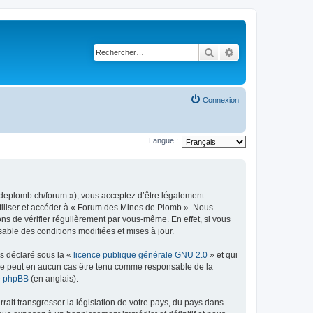
Rechercher
Recherche avancé
Connexion
Langue :
sdeplomb.ch/forum »), vous acceptez d’être légalement
utiliser et accéder à « Forum des Mines de Plomb ». Nous
s de vérifier régulièrement par vous-même. En effet, si vous
able des conditions modifiées et mises à jour.
ns déclaré sous la «
licence publique générale GNU 2.0
» et qui
ed ne peut en aucun cas être tenu comme responsable de la
de phpBB
(en anglais).
ait transgresser la législation de votre pays, du pays dans