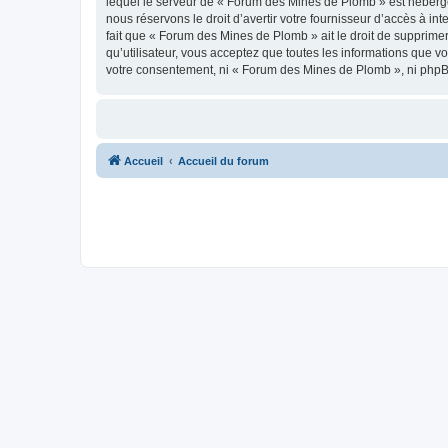
lequel le serveur de « Forum des Mines de Plomb » est hébergé 
nous réservons le droit d’avertir votre fournisseur d’accès à int
fait que « Forum des Mines de Plomb » ait le droit de supprimer
qu’utilisateur, vous acceptez que toutes les informations que 
votre consentement, ni « Forum des Mines de Plomb », ni phpB
Accueil
Accueil du forum