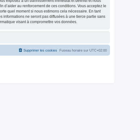
ous exposez à un bannissement immédiat et définitif et nous
 afin d’aider au renforcement de ces conditions. Vous acceptez le
mporte quel moment si nous estimons cela nécessaire. En tant
 informations ne seront pas diffusées à une tierce partie sans
ormatique visant à compromettre vos données.
Supprimer les cookies
Fuseau horaire sur
UTC+02:00