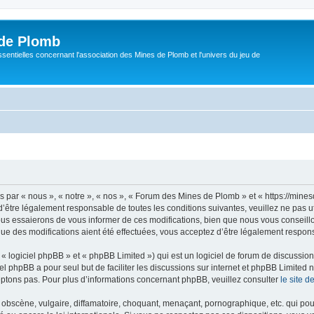
de Plomb
sentielles concernant l'association des Mines de Plomb et l'univers du jeu de
par « nous », « notre », « nos », « Forum des Mines de Plomb » et « https://mine
’être légalement responsable de toutes les conditions suivantes, veuillez ne pas 
us essaierons de vous informer de ces modifications, bien que nous vous conseillon
e des modifications aient été effectuées, vous acceptez d’être légalement respons
 logiciel phpBB » et « phpBB Limited ») qui est un logiciel de forum de discussio
iel phpBB a pour seul but de faciliter les discussions sur internet et phpBB Limit
ptons pas. Pour plus d’informations concernant phpBB, veuillez consulter
le site 
obscène, vulgaire, diffamatoire, choquant, menaçant, pornographique, etc. qui pourr