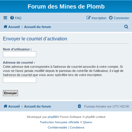
Forum des Mines de Plomb
FAQ
Inscription
Connexion
R
Accueil
Accueil du forum
e
Envoyer le courriel d’activation
c
h
Nom d’utilisateur :
e
r
Adresse de courriel :
Cette adresse doit correspondre à l’adresse de courriel associée à votre compte. Si
c
vous ne l’avez jamais modifié depuis le panneau de contrôle de l’utilisateur, il s’agit de
l’adresse de courriel que vous avez spécifiée lors de votre inscription.
h
e
r
Accueil
Accueil du forum
Fuseau horaire sur
UTC+02:00
Développé par
phpBB
® Forum Software © phpBB Limited
Traduction française officielle
©
Qiaeru
Confidentialité
|
Conditions