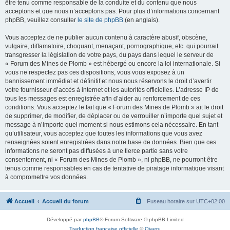
être tenu comme responsable de la conduite et du contenu que nous
acceptons et que nous n’acceptons pas. Pour plus d’informations concernant
phpBB, veuillez consulter
le site de phpBB
(en anglais).
Vous acceptez de ne publier aucun contenu à caractère abusif, obscène,
vulgaire, diffamatoire, choquant, menaçant, pornographique, etc. qui pourrait
transgresser la législation de votre pays, du pays dans lequel le serveur de
« Forum des Mines de Plomb » est hébergé ou encore la loi internationale. Si
vous ne respectez pas ces dispositions, vous vous exposez à un
bannissement immédiat et définitif et nous nous réservons le droit d’avertir
votre fournisseur d’accès à internet et les autorités officielles. L’adresse IP de
tous les messages est enregistrée afin d’aider au renforcement de ces
conditions. Vous acceptez le fait que « Forum des Mines de Plomb » ait le droit
de supprimer, de modifier, de déplacer ou de verrouiller n’importe quel sujet et
message à n’importe quel moment si nous estimons cela nécessaire. En tant
qu’utilisateur, vous acceptez que toutes les informations que vous avez
renseignées soient enregistrées dans notre base de données. Bien que ces
informations ne seront pas diffusées à une tierce partie sans votre
consentement, ni « Forum des Mines de Plomb », ni phpBB, ne pourront être
tenus comme responsables en cas de tentative de piratage informatique visant
à compromettre vos données.
Accueil
Accueil du forum
Fuseau horaire sur
UTC+02:00
Développé par
phpBB
® Forum Software © phpBB Limited
Traduction française officielle
©
Qiaeru