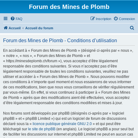
Forum des Mines de Plomb
FAQ
Inscription
Connexion
R
Accueil
Accueil du forum
e
Forum des Mines de Plomb - Conditions d’utilisation
c
h
En accédant à « Forum des Mines de Plomb » (désigné ci-après par « nous »,
« notre », « nos », « Forum des Mines de Plomb » et
e
« https://minesdeplomb.ch/forum »), vous acceptez d’être légalement
r
responsable des conditions suivantes. Si vous n’acceptez pas d’être
légalement responsable de toutes les conditions suivantes, veuillez ne pas
c
utiliser et accéder à « Forum des Mines de Plomb ». Nous pouvons modifier
h
ces conditions à n’importe quel moment et nous essaierons de vous informer
de ces modifications, bien que nous vous conseillons de vérifier régulièrement
e
par vous-même. En effet, si vous continuez à participer à « Forum des Mines
r
de Plomb » après que des modifications aient été effectuées, vous acceptez
d’être légalement responsable des conditions modifiées et mises à jour.
Nos forums sont développés par phpBB (désignés ci-après par « logiciel
phpBB » et « phpBB Limited ») qui est un logiciel de forum de discussions
déclaré sous la «
licence publique générale GNU 2.0
» et qui peut être
téléchargé sur
le site de phpBB
(en anglais). Le logiciel phpBB a pour seul but
de faciliter les discussions sur internet et phpBB Limited ne peut en aucun cas