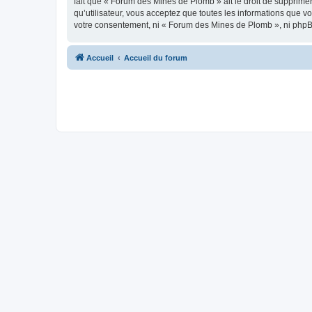
fait que « Forum des Mines de Plomb » ait le droit de supprimer
qu’utilisateur, vous acceptez que toutes les informations que 
votre consentement, ni « Forum des Mines de Plomb », ni phpB
Accueil
Accueil du forum