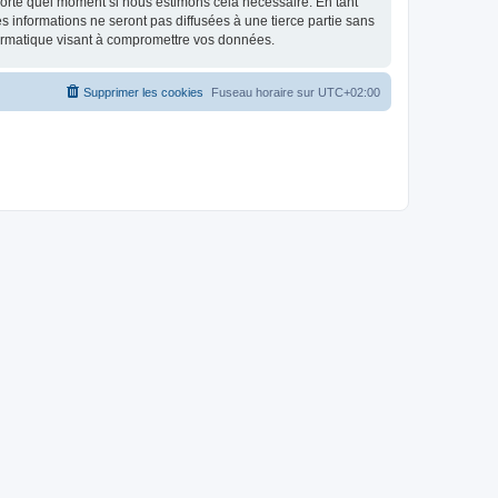
mporte quel moment si nous estimons cela nécessaire. En tant
 informations ne seront pas diffusées à une tierce partie sans
ormatique visant à compromettre vos données.
Supprimer les cookies
Fuseau horaire sur
UTC+02:00