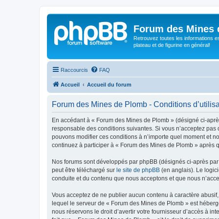
Forum des Mines 
Retrouvez toutes les informations es
plateau et de figurine en général!
Raccourcis
FAQ
Accueil
Accueil du forum
Forum des Mines de Plomb - Conditions d’utilisa
En accédant à « Forum des Mines de Plomb » (désigné ci-après 
responsable des conditions suivantes. Si vous n’acceptez pas d
pouvons modifier ces conditions à n’importe quel moment et no
continuez à participer à « Forum des Mines de Plomb » après qu
Nos forums sont développés par phpBB (désignés ci-après par «
peut être téléchargé sur
le site de phpBB
(en anglais). Le logic
conduite et du contenu que nous acceptons et que nous n’acce
Vous acceptez de ne publier aucun contenu à caractère abusif, 
lequel le serveur de « Forum des Mines de Plomb » est hébergé 
nous réservons le droit d’avertir votre fournisseur d’accès à int