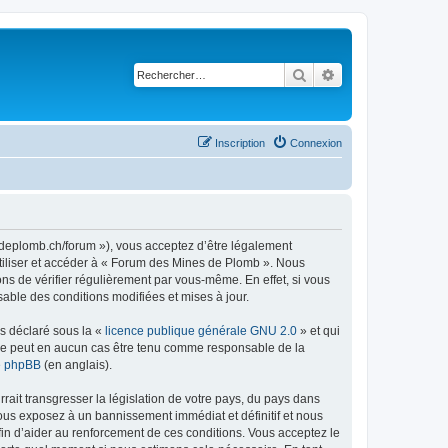
Rechercher
Recherche avancé
Inscription
Connexion
sdeplomb.ch/forum »), vous acceptez d’être légalement
utiliser et accéder à « Forum des Mines de Plomb ». Nous
s de vérifier régulièrement par vous-même. En effet, si vous
able des conditions modifiées et mises à jour.
ns déclaré sous la «
licence publique générale GNU 2.0
» et qui
ed ne peut en aucun cas être tenu comme responsable de la
de phpBB
(en anglais).
ait transgresser la législation de votre pays, du pays dans
ous exposez à un bannissement immédiat et définitif et nous
 afin d’aider au renforcement de ces conditions. Vous acceptez le