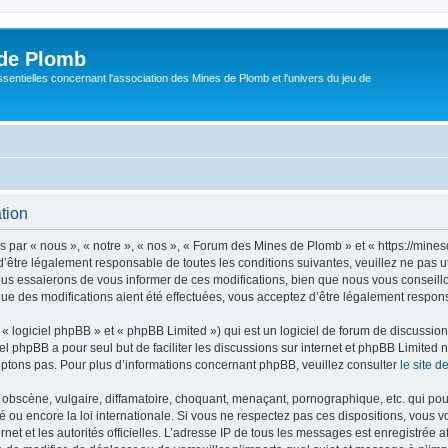
de Plomb
sentielles concernant l'association des Mines de Plomb et l'univers du jeu de
tion
par « nous », « notre », « nos », « Forum des Mines de Plomb » et « https://mine
’être légalement responsable de toutes les conditions suivantes, veuillez ne pas 
us essaierons de vous informer de ces modifications, bien que nous vous conseillon
e des modifications aient été effectuées, vous acceptez d’être légalement respons
 logiciel phpBB » et « phpBB Limited ») qui est un logiciel de forum de discussio
iel phpBB a pour seul but de faciliter les discussions sur internet et phpBB Limit
ptons pas. Pour plus d’informations concernant phpBB, veuillez consulter
le site 
obscène, vulgaire, diffamatoire, choquant, menaçant, pornographique, etc. qui pourr
ou encore la loi internationale. Si vous ne respectez pas ces dispositions, vous v
ernet et les autorités officielles. L’adresse IP de tous les messages est enregistrée