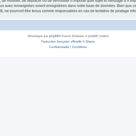
, de modifier, de déplacer ou de verrouiller n’importe quel sujet et message à n’i
vous avez renseignées soient enregistrées dans notre base de données. Bien que ces
B, ne pourront être tenus comme responsables en cas de tentative de piratage inf
Développé par
phpBB
® Forum Software © phpBB Limited
Traduction française officielle
©
Qiaeru
Confidentialité
|
Conditions