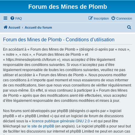
Forum des Mines de Plomb
FAQ
Inscription
Connexion
R
Accueil
Accueil du forum
e
Forum des Mines de Plomb - Conditions d’utilisation
c
h
En accédant à « Forum des Mines de Plomb » (désigné ci-après par « nous »,
« notre », « nos », « Forum des Mines de Plomb » et
e
« https://minesdeplomb.ch/forum »), vous acceptez d’être légalement
r
responsable des conditions suivantes. Si vous n’acceptez pas d’être
légalement responsable de toutes les conditions suivantes, veuillez ne pas
c
utiliser et accéder à « Forum des Mines de Plomb ». Nous pouvons modifier
h
ces conditions à n’importe quel moment et nous essaierons de vous informer
de ces modifications, bien que nous vous conseillons de vérifier régulièrement
e
par vous-même. En effet, si vous continuez à participer à « Forum des Mines
r
de Plomb » après que des modifications aient été effectuées, vous acceptez
d’être légalement responsable des conditions modifiées et mises à jour.
Nos forums sont développés par phpBB (désignés ci-après par « logiciel
phpBB » et « phpBB Limited ») qui est un logiciel de forum de discussions
déclaré sous la «
licence publique générale GNU 2.0
» et qui peut être
téléchargé sur
le site de phpBB
(en anglais). Le logiciel phpBB a pour seul but
de faciliter les discussions sur internet et phpBB Limited ne peut en aucun cas