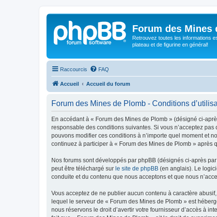
Forum des Mines 
Retrouvez toutes les informations es
plateau et de figurine en général!
Raccourcis
FAQ
Accueil
Accueil du forum
Forum des Mines de Plomb - Conditions d’utilisa
En accédant à « Forum des Mines de Plomb » (désigné ci-après 
responsable des conditions suivantes. Si vous n’acceptez pas d
pouvons modifier ces conditions à n’importe quel moment et no
continuez à participer à « Forum des Mines de Plomb » après qu
Nos forums sont développés par phpBB (désignés ci-après par «
peut être téléchargé sur
le site de phpBB
(en anglais). Le logic
conduite et du contenu que nous acceptons et que nous n’acce
Vous acceptez de ne publier aucun contenu à caractère abusif, 
lequel le serveur de « Forum des Mines de Plomb » est hébergé 
nous réservons le droit d’avertir votre fournisseur d’accès à int