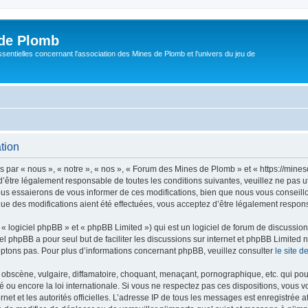
de Plomb
sentielles concernant l'association des Mines de Plomb et l'univers du jeu de
tion
par « nous », « notre », « nos », « Forum des Mines de Plomb » et « https://mine
’être légalement responsable de toutes les conditions suivantes, veuillez ne pas 
us essaierons de vous informer de ces modifications, bien que nous vous conseillon
e des modifications aient été effectuées, vous acceptez d’être légalement respons
 logiciel phpBB » et « phpBB Limited ») qui est un logiciel de forum de discussio
iel phpBB a pour seul but de faciliter les discussions sur internet et phpBB Limit
ptons pas. Pour plus d’informations concernant phpBB, veuillez consulter
le site 
obscène, vulgaire, diffamatoire, choquant, menaçant, pornographique, etc. qui pourr
ou encore la loi internationale. Si vous ne respectez pas ces dispositions, vous v
ernet et les autorités officielles. L’adresse IP de tous les messages est enregistrée