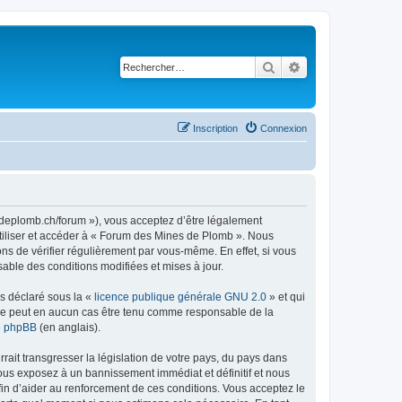
Rechercher
Recherche avancé
Inscription
Connexion
sdeplomb.ch/forum »), vous acceptez d’être légalement
utiliser et accéder à « Forum des Mines de Plomb ». Nous
s de vérifier régulièrement par vous-même. En effet, si vous
able des conditions modifiées et mises à jour.
ns déclaré sous la «
licence publique générale GNU 2.0
» et qui
ed ne peut en aucun cas être tenu comme responsable de la
de phpBB
(en anglais).
ait transgresser la législation de votre pays, du pays dans
ous exposez à un bannissement immédiat et définitif et nous
 afin d’aider au renforcement de ces conditions. Vous acceptez le