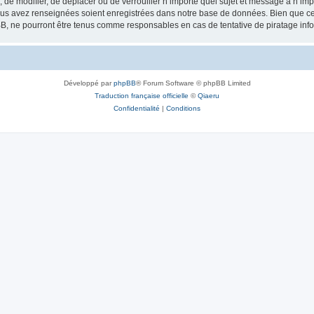
, de modifier, de déplacer ou de verrouiller n’importe quel sujet et message à n’i
vous avez renseignées soient enregistrées dans notre base de données. Bien que ces
B, ne pourront être tenus comme responsables en cas de tentative de piratage inf
Développé par
phpBB
® Forum Software © phpBB Limited
Traduction française officielle
©
Qiaeru
Confidentialité
|
Conditions