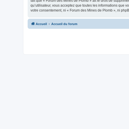
fait que « Forum des Mines de Plomb » ait le droit de supprimer
qu’utilisateur, vous acceptez que toutes les informations que 
votre consentement, ni « Forum des Mines de Plomb », ni phpB
Accueil
Accueil du forum