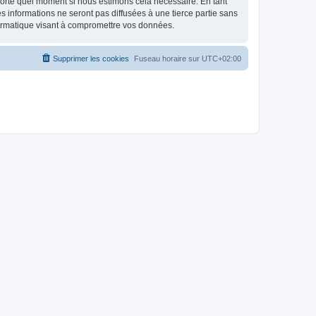
mporte quel moment si nous estimons cela nécessaire. En tant
 informations ne seront pas diffusées à une tierce partie sans
ormatique visant à compromettre vos données.
Supprimer les cookies
Fuseau horaire sur
UTC+02:00