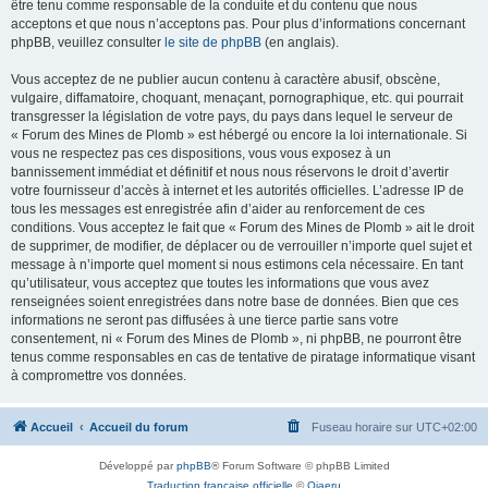
être tenu comme responsable de la conduite et du contenu que nous
acceptons et que nous n’acceptons pas. Pour plus d’informations concernant
phpBB, veuillez consulter
le site de phpBB
(en anglais).
Vous acceptez de ne publier aucun contenu à caractère abusif, obscène,
vulgaire, diffamatoire, choquant, menaçant, pornographique, etc. qui pourrait
transgresser la législation de votre pays, du pays dans lequel le serveur de
« Forum des Mines de Plomb » est hébergé ou encore la loi internationale. Si
vous ne respectez pas ces dispositions, vous vous exposez à un
bannissement immédiat et définitif et nous nous réservons le droit d’avertir
votre fournisseur d’accès à internet et les autorités officielles. L’adresse IP de
tous les messages est enregistrée afin d’aider au renforcement de ces
conditions. Vous acceptez le fait que « Forum des Mines de Plomb » ait le droit
de supprimer, de modifier, de déplacer ou de verrouiller n’importe quel sujet et
message à n’importe quel moment si nous estimons cela nécessaire. En tant
qu’utilisateur, vous acceptez que toutes les informations que vous avez
renseignées soient enregistrées dans notre base de données. Bien que ces
informations ne seront pas diffusées à une tierce partie sans votre
consentement, ni « Forum des Mines de Plomb », ni phpBB, ne pourront être
tenus comme responsables en cas de tentative de piratage informatique visant
à compromettre vos données.
Accueil
Accueil du forum
Fuseau horaire sur
UTC+02:00
Développé par
phpBB
® Forum Software © phpBB Limited
Traduction française officielle
©
Qiaeru