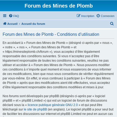
Forum des Mines de Plomb
FAQ
Inscription
Connexion
R
Accueil
Accueil du forum
e
Forum des Mines de Plomb - Conditions d’utilisation
c
h
En accédant à « Forum des Mines de Plomb » (désigné ci-après par « nous »,
« notre », « nos », « Forum des Mines de Plomb » et
e
« https://minesdeplomb.ch/forum »), vous acceptez d’être légalement
r
responsable des conditions suivantes. Si vous n’acceptez pas d’être
légalement responsable de toutes les conditions suivantes, veuillez ne pas
c
utiliser et accéder à « Forum des Mines de Plomb ». Nous pouvons modifier
h
ces conditions à n’importe quel moment et nous essaierons de vous informer
de ces modifications, bien que nous vous conseillons de vérifier régulièrement
e
par vous-même. En effet, si vous continuez à participer à « Forum des Mines
r
de Plomb » après que des modifications aient été effectuées, vous acceptez
d’être légalement responsable des conditions modifiées et mises à jour.
Nos forums sont développés par phpBB (désignés ci-après par « logiciel
phpBB » et « phpBB Limited ») qui est un logiciel de forum de discussions
déclaré sous la «
licence publique générale GNU 2.0
» et qui peut être
téléchargé sur
le site de phpBB
(en anglais). Le logiciel phpBB a pour seul but
de faciliter les discussions sur internet et phpBB Limited ne peut en aucun cas