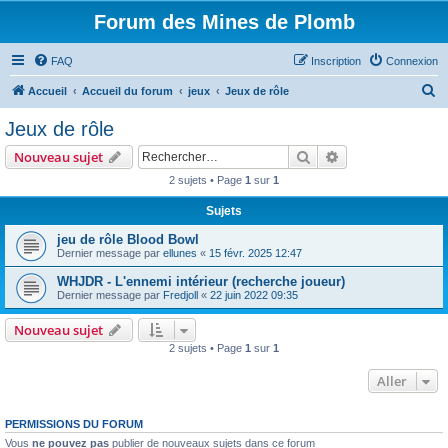
Forum des Mines de Plomb
FAQ
Inscription
Connexion
R
Accueil
Accueil du forum
jeux
Jeux de rôle
e
Jeux de rôle
c
Rechercher
Recherche avanc
Nouveau sujet
h
2 sujets • Page
1
sur
1
e
Sujets
r
c
jeu de rôle Blood Bowl
Dernier message par
ellunes
«
15 févr. 2025 12:47
h
WHJDR - L'ennemi intérieur (recherche joueur)
e
Dernier message par
Fredjoll
«
22 juin 2022 09:35
r
Nouveau sujet
2 sujets • Page
1
sur
1
Aller
PERMISSIONS DU FORUM
Vous
ne pouvez pas
publier de nouveaux sujets dans ce forum