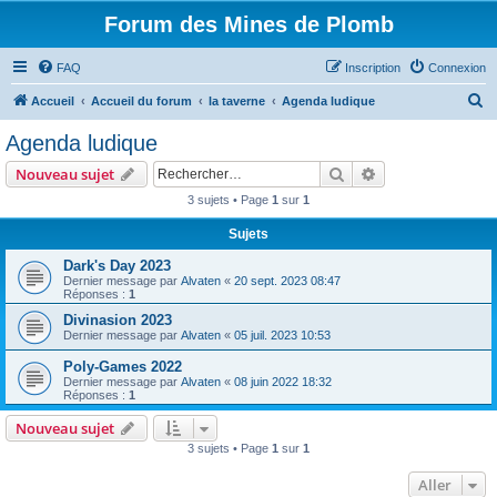
Forum des Mines de Plomb
FAQ
Inscription
Connexion
R
Accueil
Accueil du forum
la taverne
Agenda ludique
e
Agenda ludique
c
Rechercher
Recherche avanc
Nouveau sujet
h
3 sujets • Page
1
sur
1
e
Sujets
r
c
Dark's Day 2023
Dernier message par
Alvaten
«
20 sept. 2023 08:47
h
Réponses :
1
e
Divinasion 2023
Dernier message par
Alvaten
«
05 juil. 2023 10:53
r
Poly-Games 2022
Dernier message par
Alvaten
«
08 juin 2022 18:32
Réponses :
1
Nouveau sujet
3 sujets • Page
1
sur
1
Aller