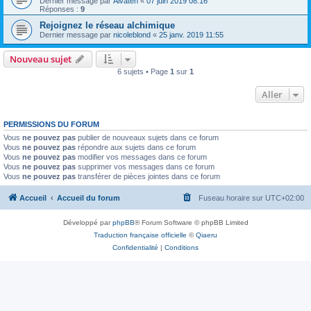
Dernier message par
Alvaten
«
07 juin 2019 08:16
Réponses :
9
Rejoignez le réseau alchimique
Dernier message par
nicoleblond
«
25 janv. 2019 11:55
Nouveau sujet
6 sujets • Page
1
sur
1
Aller
PERMISSIONS DU FORUM
Vous
ne pouvez pas
publier de nouveaux sujets dans ce forum
Vous
ne pouvez pas
répondre aux sujets dans ce forum
Vous
ne pouvez pas
modifier vos messages dans ce forum
Vous
ne pouvez pas
supprimer vos messages dans ce forum
Vous
ne pouvez pas
transférer de pièces jointes dans ce forum
Accueil
Accueil du forum
Fuseau horaire sur
UTC+02:00
Développé par
phpBB
® Forum Software © phpBB Limited
Traduction française officielle
©
Qiaeru
Confidentialité
|
Conditions