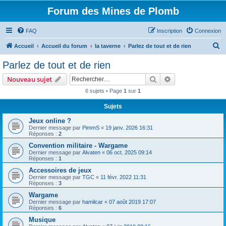
Forum des Mines de Plomb
FAQ
Inscription
Connexion
R
Accueil
Accueil du forum
la taverne
Parlez de tout et de rien
e
Parlez de tout et de rien
c
Rechercher
Recherche avanc
Nouveau sujet
h
6 sujets • Page
1
sur
1
e
Sujets
r
c
Jeux online ?
Dernier message par
PimmS
«
19 janv. 2026 16:31
h
Réponses :
2
e
Convention militaire - Wargame
Dernier message par
Alvaten
«
06 oct. 2025 09:14
r
Réponses :
1
Accessoires de jeux
Dernier message par
TGC
«
11 févr. 2022 11:31
Réponses :
3
Wargame
Dernier message par
hamilcar
«
07 août 2019 17:07
Réponses :
6
Musique