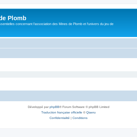
de Plomb
sentielles concernant l'association des Mines de Plomb et l'univers du jeu de
Développé par
phpBB
® Forum Software © phpBB Limited
Traduction française officielle
©
Qiaeru
Confidentialité
|
Conditions