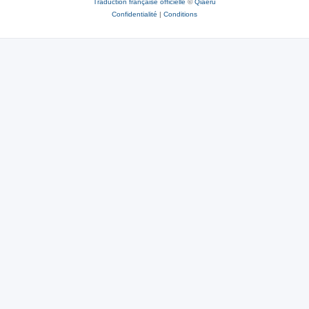
Traduction française officielle
©
Qiaeru
Confidentialité
|
Conditions