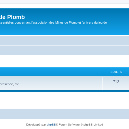
de Plomb
sentielles concernant l'association des Mines de Plomb et l'univers du jeu de
SUJETS
S
712
résence, etc...
u
j
e
t
s
Développé par
phpBB
® Forum Software © phpBB Limited