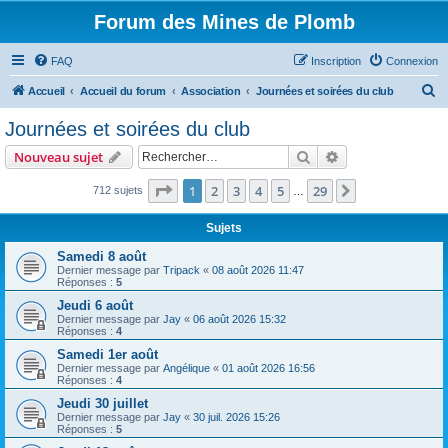
Forum des Mines de Plomb
FAQ
Inscription
Connexion
R
Accueil
Accueil du forum
Association
Journées et soirées du club
e
Journées et soirées du club
c
Rechercher
Recherche avanc
Nouveau sujet
h
e
Page
1
sur
29
1
2
3
4
5
29
Suivant
712 sujets
…
r
Sujets
c
Samedi 8 août
h
Dernier message par
Tripack
«
08 août 2026 11:47
Réponses :
5
e
Jeudi 6 août
r
Dernier message par
Jay
«
06 août 2026 15:32
Réponses :
4
Samedi 1er août
Dernier message par
Angélique
«
01 août 2026 16:56
Réponses :
4
Jeudi 30 juillet
Dernier message par
Jay
«
30 juil. 2026 15:26
Réponses :
5