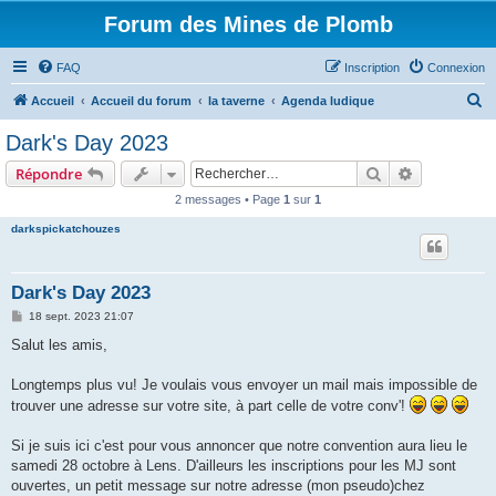
Forum des Mines de Plomb
FAQ
Inscription
Connexion
R
Accueil
Accueil du forum
la taverne
Agenda ludique
e
Dark's Day 2023
c
Rechercher
Recherche 
Répondre
h
2 messages • Page
1
sur
1
e
darkspickatchouzes
r
c
h
Dark's Day 2023
e
M
18 sept. 2023 21:07
e
r
s
Salut les amis,
s
a
g
Longtemps plus vu! Je voulais vous envoyer un mail mais impossible de
e
trouver une adresse sur votre site, à part celle de votre conv'!
Si je suis ici c'est pour vous annoncer que notre convention aura lieu le
samedi 28 octobre à Lens. D'ailleurs les inscriptions pour les MJ sont
ouvertes, un petit message sur notre adresse (mon pseudo)chez