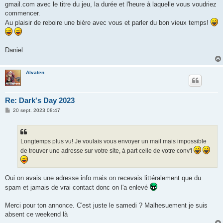
gmail.com avec le titre du jeu, la durée et l'heure à laquelle vous voudriez
commencer.
Au plaisir de reboire une bière avec vous et parler du bon vieux temps!
Daniel
Alvaten
Re: Dark's Day 2023
M
20 sept. 2023 08:47
e
s
s
a
g
Longtemps plus vu! Je voulais vous envoyer un mail mais impossible
e
de trouver une adresse sur votre site, à part celle de votre conv'!
Oui on avais une adresse info mais on recevais littéralement que du
spam et jamais de vrai contact donc on l'a enlevé
Merci pour ton annonce. C'est juste le samedi ? Malhesuement je suis
absent ce weekend là